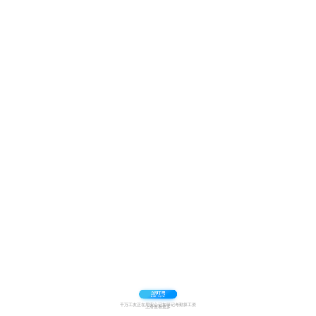
千万工友正在用安心记加班记考勤算工资
上滑查看更多