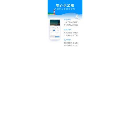
安心记加班
为你的工资保驾护航
操作便捷
一键记录加班时长
告别纸笔记录方式
核对加班
每天加班自动统计
让您快速核对工资
永久保存
加班数据自动备份
随时查看永不丢失