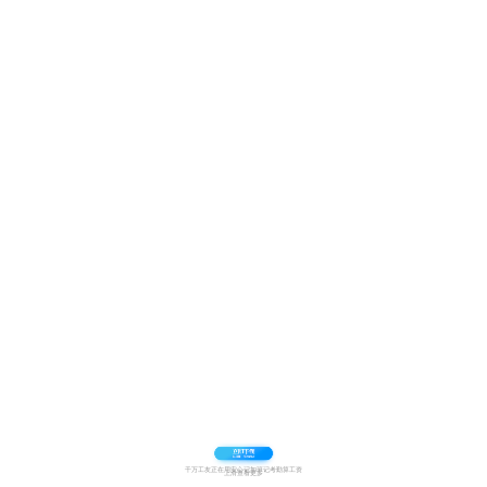
千万工友正在用安心记加班记考勤算工资
上滑查看更多