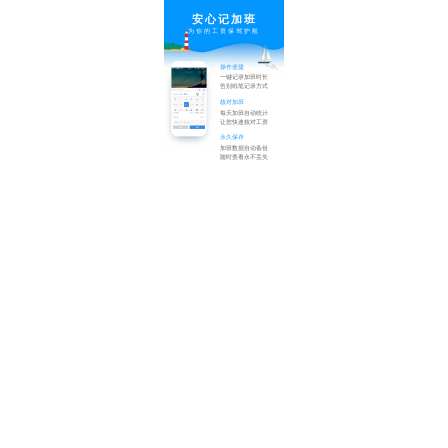
安心记加班
为你的工资保驾护航
操作便捷
一键记录加班时长
告别纸笔记录方式
核对加班
每天加班自动统计
让您快速核对工资
永久保存
加班数据自动备份
随时查看永不丢失