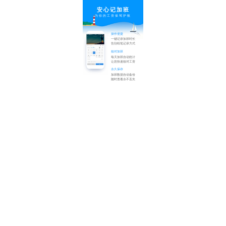
安心记加班
为你的工资保驾护航
操作便捷
一键记录加班时长
告别纸笔记录方式
核对加班
每天加班自动统计
让您快速核对工资
永久保存
加班数据自动备份
随时查看永不丢失