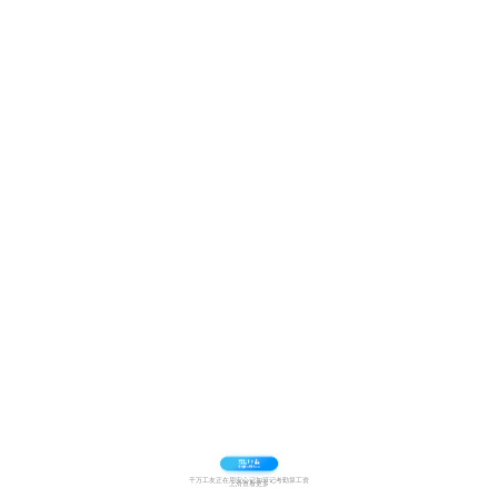
千万工友正在用安心记加班记考勤算工资
上滑查看更多